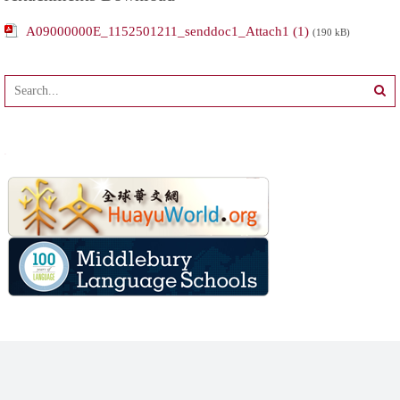
A09000000E_1152501211_senddoc1_Attach1 (1)
(190 kB)
WordPress
maintenance
mode
FREE WORDPRESS THEME
|
ACCESSPRESS LITE